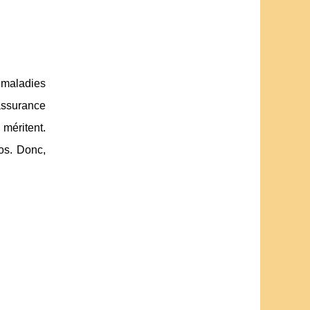
 maladies
 assurance
méritent.
os. Donc,