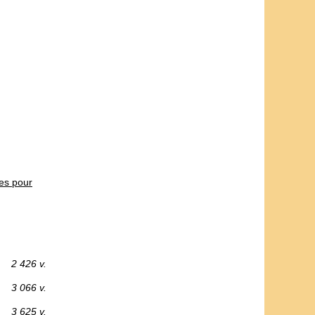
es pour
2 426 v.
3 066 v.
3 625 v.